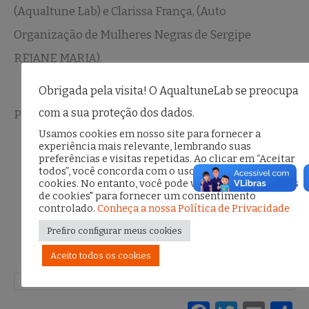
(Aqualtune Lab) e Clarissa França, (Auto
Organização de Mulheres Negras de Sergipe
REJANE MARIA).
Obrigada pela visita! O AqualtuneLab se preocupa
com a sua proteção dos dados.
Participe!
? Dia 07/07
Usamos cookies em nosso site para fornecer a
19h
experiência mais relevante, lembrando suas
preferências e visitas repetidas. Ao clicar em “Aceitar
? No Instagram:
todos”, você concorda com o uso de TODOS os
cookies. No entanto, você pode visitar "Configurações
? @mulheresnegrasrejanemaria
de cookies" para fornecer um consentimento
@admin
controlado.
Conheça a nossa Política de Privacidade
Prefiro configurar meus cookies
Aceito todos os cookies