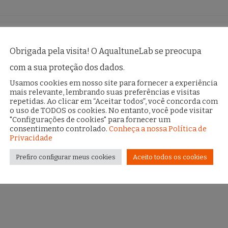
Obrigada pela visita! O AqualtuneLab se preocupa
com a sua proteção dos dados.
Usamos cookies em nosso site para fornecer a experiência
mais relevante, lembrando suas preferências e visitas
repetidas. Ao clicar em “Aceitar todos”, você concorda com
o uso de TODOS os cookies. No entanto, você pode visitar
 enviar este formulário você concorda que os dados pessoa
"Configurações de cookies" para fornecer um
amento de acordo com a Política de Privacidade da Brevo. Vo
consentimento controlado.
Conheça a nossa Política de
Privacidade
o link em nossa newsletter.
Prefiro configurar meus cookies
Aceito todos os cookies