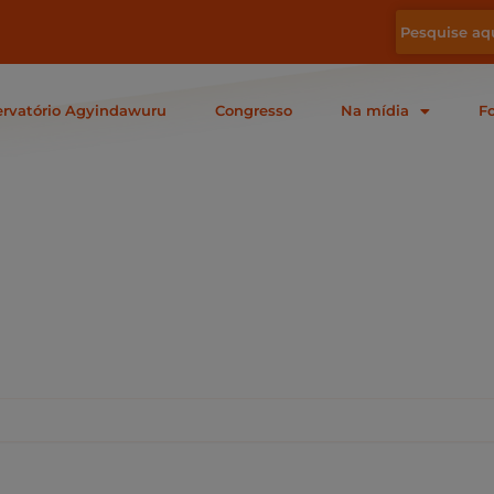
rvatório Agyindawuru
Congresso
Na mídia
F