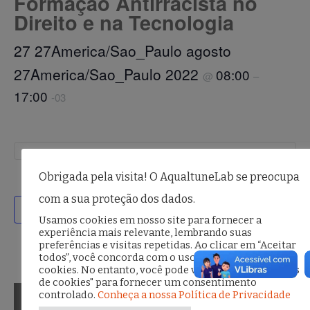
Formação Antirracista no
Direito e na Tecnologia
27 27America/Sao_Paulo agosto
27America/Sao_Paulo 2022
08:00
@
–
17:00
-03
Facebook
Twitte
Ema
S
Obrigada pela visita! O AqualtuneLab se preocupa
com a sua proteção dos dados.
Adicionar ao calendário
Usamos cookies em nosso site para fornecer a
experiência mais relevante, lembrando suas
preferências e visitas repetidas. Ao clicar em “Aceitar
todos”, você concorda com o uso de TODOS os
cookies. No entanto, você pode visitar "Configurações
de cookies" para fornecer um consentimento
Evento
controlado.
Conheça a nossa Política de Privacidade
Ciclo Formativo em
Mês da Filantropia