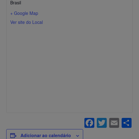
Brasil
+ Google Map
Ver site do Local
Facebook
Twitte
Ema
S
Adicionar ao calendário