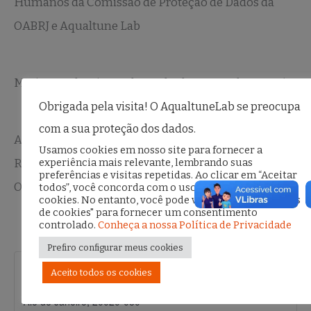
Humanos da Comissão de Proteção de Dados da
OABRJ e Aqualtune Lab
Mariana Palmeira – advogada, doutora pela PUC Rio
Obrigada pela visita! O AqualtuneLab se preocupa
com a sua proteção dos dados.
Arthur Almeida – coordenador de Ações Contra o
Usamos cookies em nosso site para fornecer a
experiência mais relevante, lembrando suas
Racismo da Comissão de Proteção de Dados da
preferências e visitas repetidas. Ao clicar em “Aceitar
OABRJ
todos”, você concorda com o uso de TODOS os
cookies. No entanto, você pode visitar "Configurações
de cookies" para fornecer um consentimento
controlado.
Conheça a nossa Política de Privacidade
Prefiro configurar meus cookies
OABRJ – Plenário Evandro Lins e Silva
Aceito todos os cookies
Avenida Marechal Câmara, 150 – 4º andar
Rio de Janeiro
,
20020-080