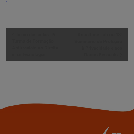
Evento
Início das aulas -IV
Aqualtune Lab no 13º
Turma de Formação
Seminário de Proteção
Navegação
Antirracista no Direito
à Privacidade e aos
e na Tecnologia
Dados Pessoais