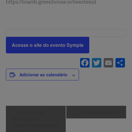
https://boards.greenhouse.io/beesbrasil
Acesse o site do evento Sympla
Facebook
Twitte
Ema
S
Adicionar ao calendário
Evento
Seminário de
Quilombo Tech
Regulação de
Navegação
Plataformas Digitais no
Brasil – NIC.Br