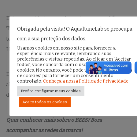
E claro, novidades e spoilers sobre a nossa
Afroya
Tech Conf | Update
– A Conferência anual de
Obrigada pela visita! O AqualtuneLab se preocupa
com a sua proteção dos dados.
tecnologia do Afroya, este ano focada em
Usamos cookies em nosso site para fornecer a
HARDSKILLS e que já está com ingressos à venda.
experiência mais relevante, lembrando suas
preferências e visitas repetidas. Ao clicar em “Aceitar
todos”, você concorda com o uso de TODOS os
cookies. No entanto, você pode visitar "Configurações
Encontro exclusivo para a Comunidade Afroya,
de cookies" para fornecer um consentimento
controlado.
Conheça a nossa Política de Privacidade
aberto ao público negro em geral, especialmente
Prefiro configurar meus cookies
das áreas de tecnologia e inovação.
Aceito todos os cookies
Quer conhecer mais sobre o BEES? Bora
acompanhar as redes da marca!