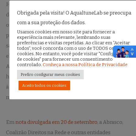
Health, aposta do atual Ministério da Saúde, que
Obrigada pela visita! O AqualtuneLab se preocupa
desperta preocupação na sociedade civil
com a sua proteção dos dados.
organizada. Tramita uma proposta de lei que
Usamos cookies em nosso site para fornecer a
pretende unificar todo o ecossistema de dados de
experiência mais relevante, lembrando suas
preferências e visitas repetidas. Ao clicar em “Aceitar
saúde em uma plataforma digital: um prontuário
todos”, você concorda com o uso de TODOS os
cookies. No entanto, você pode visitar "Configurações
eletrônico único, entre sistema público e privado.
de cookies" para fornecer um consentimento
controlado.
Conheça a nossa Política de Privacidade
Assim, todos os usuários do SUS teriam seu
Prefiro configurar meus cookies
histórico de saúde – de teste de pézinho e vacinação
Aceito todos os cookies
à internações e diagnósticos – exposto para o
mercado da saúde.
Em
nota divulgada em 20 de setembro
, a Abrasco,
Coalizão Direitos na Rede e outras entidades