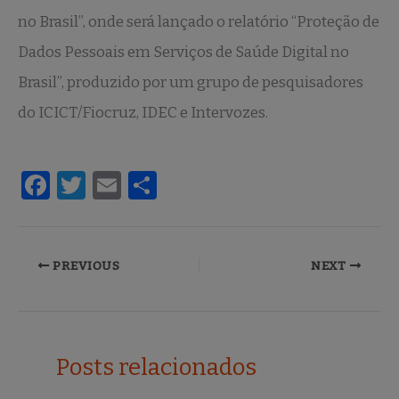
no Brasil”, onde será lançado o relatório “Proteção de
Dados Pessoais em Serviços de Saúde Digital no
Brasil”, produzido por um grupo de pesquisadores
do ICICT/Fiocruz, IDEC e Intervozes.
F
T
E
S
a
w
m
h
c
it
ai
ar
e
te
l
e
PREVIOUS
NEXT
b
r
o
o
Posts relacionados
k