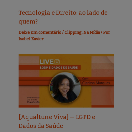
Tecnologia e Direito: ao lado de
quem?
Deixe um comentário
/
Clipping
,
Na Mídia
/ Por
Isabel Xavier
[Aqualtune Viva] — LGPD e
Dados da Saúde