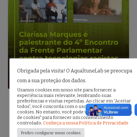
k
Obrigada pela visita! O AqualtuneLab se preocupa
com a sua proteção dos dados.
Usamos cookies em nosso site para fornecer a
experiência mais relevante, lembrando suas
preferências e visitas repetidas. Ao clicar em “Aceitar
,
,
Blog
Na Mídia
Saúde Digital
todos”, você concorda com o uso de TODOS os
cookies. No entanto, você pode visitar "Configurações
Saúde Digital é debatida na Frente
de cookies" para fornecer um consentimento
Parlamentar contra Tecnologias
controlado.
Conheça a nossa Política de Privacidade
Racistas, em São Paulo
Prefiro configurar meus cookies