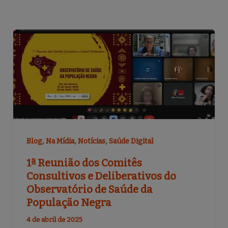
,
,
,
Blog
Na Mídia
Notícias
Saúde Digital
1ª Reunião dos Comitês
Consultivos e Deliberativos do
Observatório de Saúde da
População Negra
4 de abril de 2025