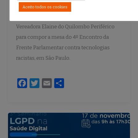
17 de abril de 2024
Aceito todos os cookies
Clarissa Marques foi convidada pela
Vereadora Elaine do Quilombo Periférico
para compor a mesa do 4º Encontro da
Frente Parlamentar contra tecnologias
racistas, em São Paulo.
F
T
E
S
a
w
m
h
c
it
ai
ar
e
te
l
e
b
r
o