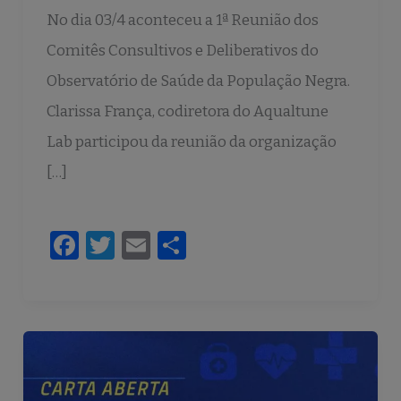
No dia 03/4 aconteceu a 1ª Reunião dos
Comitês Consultivos e Deliberativos do
Observatório de Saúde da População Negra.
Clarissa França, codiretora do Aqualtune
Lab participou da reunião da organização
[…]
F
T
E
S
a
w
m
h
c
it
ai
ar
e
te
l
e
b
r
o