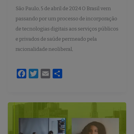
São Paulo, 5 de abril de 2024 O Brasil vem
passando por um processo de incorporação
de tecnologias digitais aos serviços públicos
e privados de saúde permeado pela
racionalidade neoliberal,
F
T
E
S
a
w
m
h
c
it
ai
ar
e
te
l
e
b
r
o
o