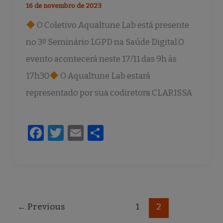
16 de novembro de 2023
O Coletivo Aqualtune Lab está presente
no 3º Seminário LGPD na Saúde Digital.O
evento acontecerá neste 17/11 das 9h às
17h30
O Aqualtune Lab estará
representado por sua codiretora CLARISSA
F
T
E
S
a
w
m
h
c
it
ai
ar
e
te
l
e
b
r
←
Previous
1
2
o