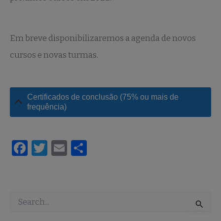
Em breve disponibilizaremos a agenda de novos
cursos e novas turmas.
Certificados de conclusão (75% ou mais de
frequência)
F
T
E
S
a
w
m
h
c
it
ai
ar
e
te
l
e
Pesquisar
b
r
por: