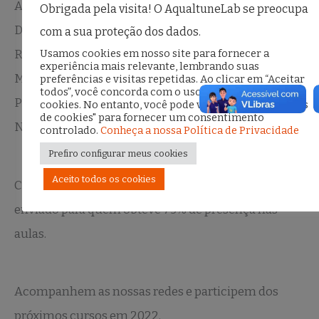
Amorim, Ana Paula Almeida, Anita Machado,
Obrigada pela visita! O AqualtuneLab se preocupa
Dandara Amazzi Lucas Pinho, Jalile Oliveira Derze,
com a sua proteção dos dados.
Usamos cookies em nosso site para fornecer a
Rafaela Ferreira Gonçalves da Silva, Aline Ramos
experiência mais relevante, lembrando suas
Moreira, Cristiane de J. O. Silva, Laura Selvati do
preferências e visitas repetidas. Ao clicar em “Aceitar
todos”, você concorda com o uso de TODOS os
Patrocinio, Justiniano Manoel Veríssimo Ferreira
cookies. No entanto, você pode visitar "Configurações
de cookies" para fornecer um consentimento
Neto, Rayssa Karoline Da Costa Pereira.
controlado.
Conheça a nossa Política de Privacidade
Prefiro configurar meus cookies
Aceito todos os cookies
Conforme divulgado na inscrição, o certificado foi
enviado para quem obteve 75% de presença nas
aulas.
Acompanhem as nossas redes e participem dos
próximos cursos em 2022.