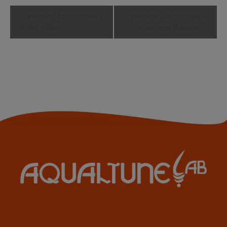
Evento
Festival Latinidades -
Festival Latinidades –
Erika Hilton
Katiuscia Ribeiro
Navegação