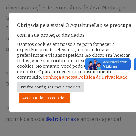
diversas atrações teremos show de Zezé Motta, que
também é uma das homenageadas, Talks com Erika
Obrigada pela visita! O AqualtuneLab se preocupa
Hilton, bate papo musicado com Mateus Aleluia, o
com a sua proteção dos dados.
maior Espaço Literário da história do Festival e
Usamos cookies em nosso site para fornecer a
muito mais!
experiência mais relevante, lembrando suas
preferências e visitas repetidas. Ao clicar em “Aceitar
todos”, você concorda com o uso de TODOS os
cookies. No entanto, você pode visitar "Configurações
de cookies" para fornecer um consentimento
Tudo será exibido pelo canal do Youtube
controlado.
Conheça a nossa Política de Privacidade
“Afrolatinas”.
Prefiro configurar meus cookies
Aceito todos os cookies
Para conferir a programação completa, acesse o site
no link da bio da
@afrolatinas
e anote na agenda!