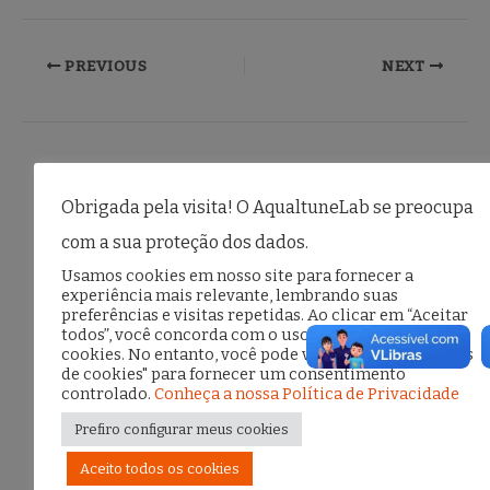
a
w
m
h
c
it
ai
ar
e
te
l
e
PREVIOUS
NEXT
b
r
o
o
Posts relacionados
k
Obrigada pela visita! O AqualtuneLab se preocupa
com a sua proteção dos dados.
Usamos cookies em nosso site para fornecer a
experiência mais relevante, lembrando suas
preferências e visitas repetidas. Ao clicar em “Aceitar
Facebook
todos”, você concorda com o uso de TODOS os
cookies. No entanto, você pode visitar "Configurações
Deixe um comentário
/
Redes Sociais
/ Por
Isabel
de cookies" para fornecer um consentimento
Xavier
controlado.
Conheça a nossa Política de Privacidade
Prefiro configurar meus cookies
Aceito todos os cookies