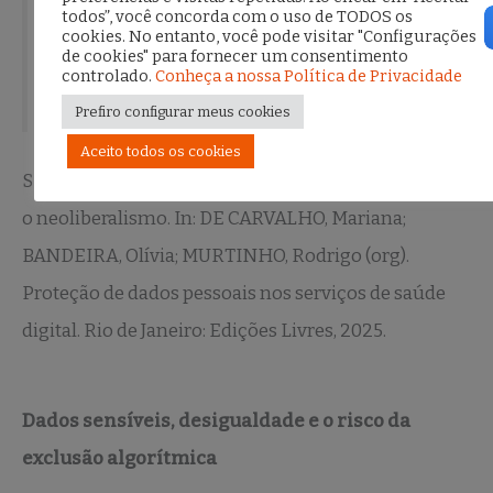
todos”, você concorda com o uso de TODOS os
saúde pública universal.
cookies. No entanto, você pode visitar "Configurações
de cookies" para fornecer um consentimento
controlado.
Conheça a nossa Política de Privacidade
Prefiro configurar meus cookies
Aceito todos os cookies
SILVEIRA, Sérgio Amadeu. A dataficação da saúde e
o neoliberalismo. In: DE CARVALHO, Mariana;
BANDEIRA, Olívia; MURTINHO, Rodrigo (org).
Proteção de dados pessoais nos serviços de saúde
digital. Rio de Janeiro: Edições Livres, 2025.
Dados sensíveis, desigualdade e o risco da
exclusão algorítmica