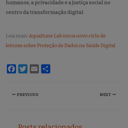
humanos, a privacidade e a justiça social no
centro da transformação digital
.
Leia mais:
Aqualtune Lab inicia novo ciclo de
leituras sobre Proteção de Dados na Saúde Digital
F
T
E
S
a
w
m
h
c
it
ai
ar
e
te
l
e
PREVIOUS
NEXT
b
r
o
o
Posts relacionados