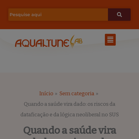
Ir
para
o
Menu
conteúdo
Início
Sem categoria
Quando a saúde vira dado: os riscos da
dataficação e da lógica neoliberal no SUS
Quando a saúde vira