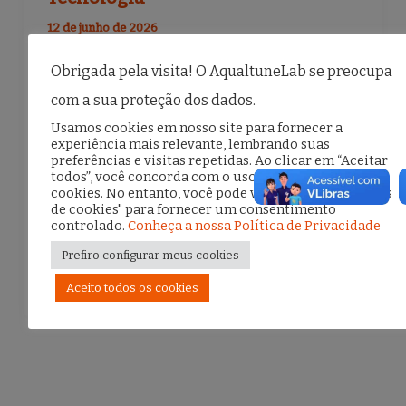
12 de junho de 2026
O Almoço Negro aconteceu no dia 28 de
Obrigada pela visita! O AqualtuneLab se preocupa
maio, em Belém (PA), durante o Fórum da
com a sua proteção dos dados.
Internet no Brasil (FIB), reunindo
Usamos cookies em nosso site para fornecer a
experiência mais relevante, lembrando suas
profissionais, pesquisadoras(es), ativistas e
preferências e visitas repetidas. Ao clicar em “Aceitar
todos”, você concorda com o uso de TODOS os
especialistas negras e negros que […]
cookies. No entanto, você pode visitar "Configurações
de cookies" para fornecer um consentimento
controlado.
Conheça a nossa Política de Privacidade
F
T
E
S
Prefiro configurar meus cookies
a
w
m
h
Aceito todos os cookies
c
it
ai
ar
e
te
l
e
b
r
o