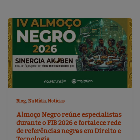
,
,
Blog
Na Mídia
Notícias
Almoço Negro reúne especialistas
durante o FIB 2026 e fortalece rede
de referências negras em Direito e
Tecnologia