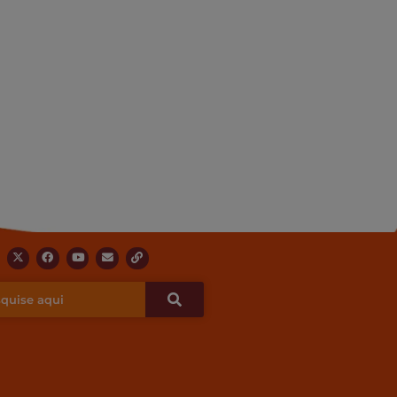
X
F
Y
E
L
-
a
o
n
i
t
c
u
v
n
w
e
t
e
k
i
b
u
l
t
o
b
o
t
o
e
p
e
k
e
r