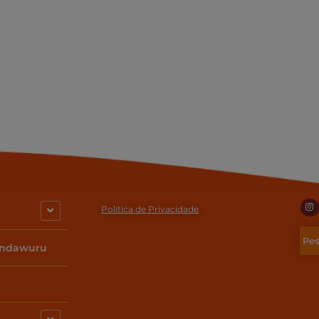
I
n
Política de Privacidade
s
t
a
g
indawuru
r
a
m