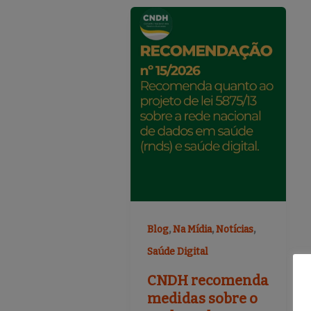
,
,
,
Blog
Na Mídia
Notícias
Saúde Digital
CNDH recomenda
medidas sobre o