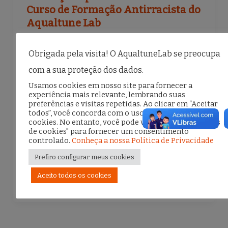
Curso de Formação Antirracista do
Aqualtune Lab
13 de novembro de 2025
Obrigada pela visita! O AqualtuneLab se preocupa
O Curso de Formação Antirracista no Direito
com a sua proteção dos dados.
e na Tecnologia é uma das principais portas
Usamos cookies em nosso site para fornecer a
de entrada para quem deseja se aprofundar
experiência mais relevante, lembrando suas
preferências e visitas repetidas. Ao clicar em “Aceitar
nas pautas e práticas do Aqualtune Lab. Em
todos”, você concorda com o uso de TODOS os
cookies. No entanto, você pode visitar "Configurações
[…]
de cookies" para fornecer um consentimento
controlado.
Conheça a nossa Política de Privacidade
Prefiro configurar meus cookies
F
T
E
S
Aceito todos os cookies
a
w
m
h
c
it
ai
ar
e
te
l
e