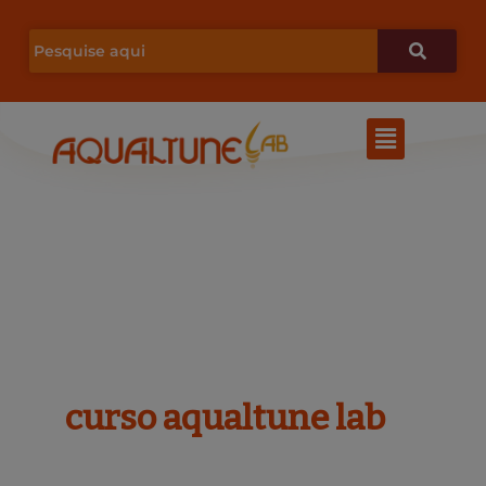
Ir
para
o
Menu
conteúdo
curso aqualtune lab