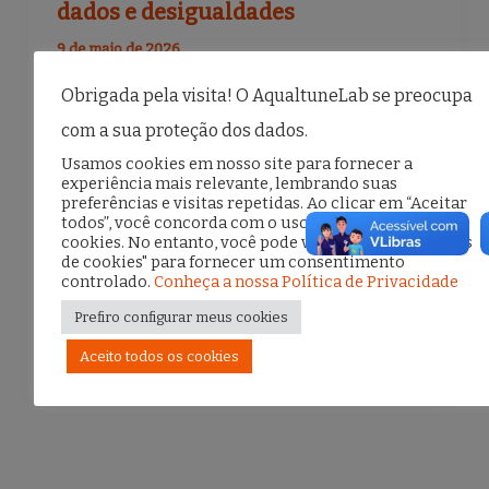
dados e desigualdades
9 de maio de 2026
No dia 16 de maio, Isabel Xavier,
Obrigada pela visita! O AqualtuneLab se preocupa
coordenadora do nosso GT de Saúde Digital,
com a sua proteção dos dados.
Usamos cookies em nosso site para fornecer a
participou do seminário “Serviços Públicos
experiência mais relevante, lembrando suas
Datificados”. O evento foi promovido pelo
preferências e visitas repetidas. Ao clicar em “Aceitar
todos”, você concorda com o uso de TODOS os
Comitê Gestor da Internet no […]
cookies. No entanto, você pode visitar "Configurações
de cookies" para fornecer um consentimento
controlado.
Conheça a nossa Política de Privacidade
F
T
E
S
Prefiro configurar meus cookies
a
w
m
h
Aceito todos os cookies
c
it
ai
ar
e
te
l
e
b
r