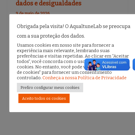
dados e desigualdades
9 de maio de 2026
No dia 16 de maio, Isabel Xavier,
Obrigada pela visita! O AqualtuneLab se preocupa
coordenadora do nosso GT de Saúde Digital,
com a sua proteção dos dados.
Usamos cookies em nosso site para fornecer a
participou do seminário “Serviços Públicos
experiência mais relevante, lembrando suas
Datificados”. O evento foi promovido pelo
preferências e visitas repetidas. Ao clicar em “Aceitar
todos”, você concorda com o uso de TODOS os
Comitê Gestor da Internet no […]
cookies. No entanto, você pode visitar "Configurações
de cookies" para fornecer um consentimento
controlado.
Conheça a nossa Política de Privacidade
F
T
E
S
Prefiro configurar meus cookies
a
w
m
h
Aceito todos os cookies
c
it
ai
ar
e
te
l
e
b
r