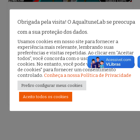
,
Blog
Na Mídia
Obrigada pela visita! O AqualtuneLab se preocupa
4º Encontro Virtual com Mídias
com a sua proteção dos dados.
Periféricas
Usamos cookies em nosso site para fornecer a
experiência mais relevante, lembrando suas
18 de agosto de 2025
preferências e visitas repetidas. Ao clicar em “Aceitar
todos”, você concorda com o uso de TODOS os
4º Encontro Virtual com Mídias Periféricas
cookies. No entanto, você pode visitar "Configurações
de cookies" para fornecer um consentimento
controlado.
Conheça a nossa Política de Privacidade
F
T
E
S
Prefiro configurar meus cookies
a
w
m
h
Aceito todos os cookies
c
it
ai
ar
e
te
l
e
b
r
o