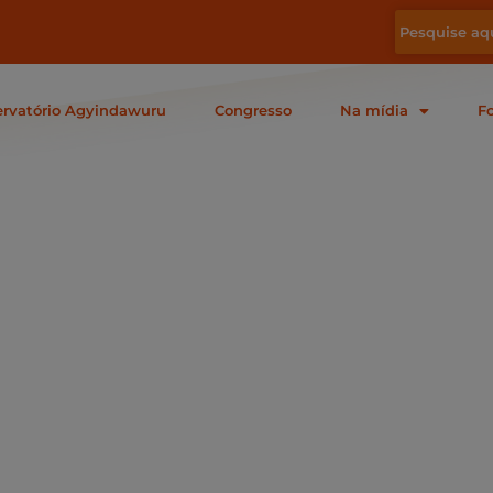
rvatório Agyindawuru
Congresso
Na mídia
F