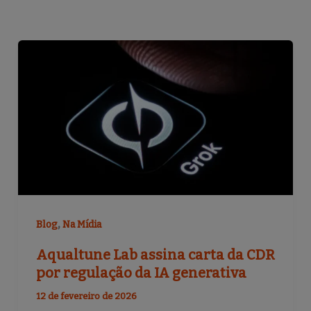
,
Blog
Na Mídia
Aqualtune Lab assina carta da CDR
por regulação da IA generativa
12 de fevereiro de 2026