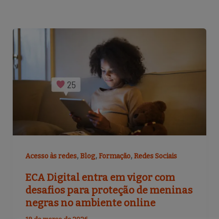
,
,
,
Acesso às redes
Blog
Formação
Redes Sociais
ECA Digital entra em vigor com
desafios para proteção de meninas
negras no ambiente online