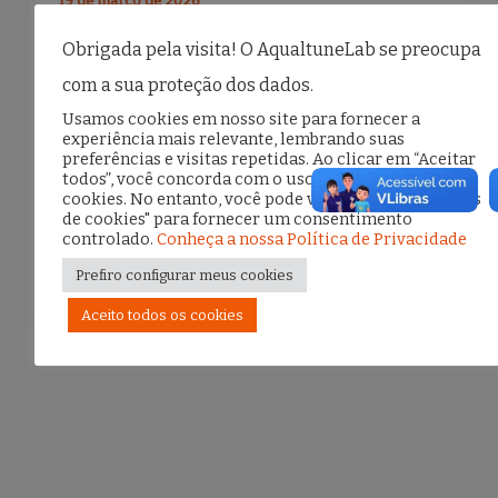
19 de março de 2026
No dia 17 de março de 2026, mesma data
Obrigada pela visita! O AqualtuneLab se preocupa
em que entrou em vigor o novo ECA Digital
com a sua proteção dos dados.
(Lei nº 15.211/2025), o GT de Educação do
Usamos cookies em nosso site para fornecer a
experiência mais relevante, lembrando suas
Aqualtune Lab promoveu uma […]
preferências e visitas repetidas. Ao clicar em “Aceitar
todos”, você concorda com o uso de TODOS os
cookies. No entanto, você pode visitar "Configurações
de cookies" para fornecer um consentimento
F
T
E
S
controlado.
Conheça a nossa Política de Privacidade
a
w
m
h
Prefiro configurar meus cookies
c
it
ai
ar
Aceito todos os cookies
e
te
l
e
b
r
o
o
k