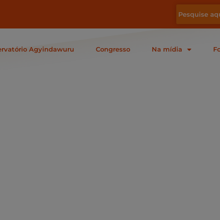
rvatório Agyindawuru
Congresso
Na mídia
F