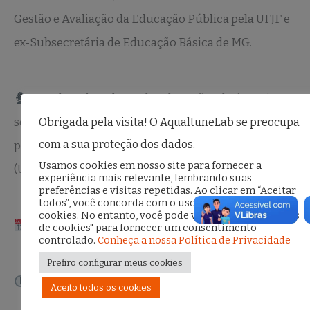
Gestão e Avaliação da Educação Pública pela UFJF e
ex-Subsecretária de Educação Básica de MG.
Coordenadora do GT de Educação, Clarissa Lima
será nossa mediadora. Ela é doutora, mestra e
Obrigada pela visita! O AqualtuneLab se preocupa
com a sua proteção dos dados.
pesquisadora em pós-doutorado em Educação
Usamos cookies em nosso site para fornecer a
(UFRJ).
experiência mais relevante, lembrando suas
preferências e visitas repetidas. Ao clicar em “Aceitar
todos”, você concorda com o uso de TODOS os
cookies. No entanto, você pode visitar "Configurações
17 de março de 2026
de cookies" para fornecer um consentimento
controlado.
Conheça a nossa Política de Privacidade
Prefiro configurar meus cookies
19h às 20h
Aceito todos os cookies