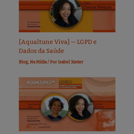
[Aqualtune Viva] — LGPD e
Dados da Saúde
Blog
,
Na Mídia
/ Por
Isabel Xavier