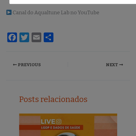
Canal do Aqualtune Lab no YouTube
F
T
E
S
a
w
m
h
c
it
ai
ar
e
te
l
e
PREVIOUS
NEXT
b
r
o
o
Posts relacionados
k