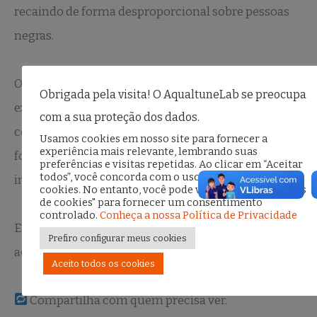
recaindo de forma desproporcional sobre pessoas
negras.
O
Observatório Agyindawuru
nasce para investigar
Obrigada pela visita! O AqualtuneLab se preocupa
exatamente isso: o uso do reconhecimento facial
com a sua proteção dos dados.
como prova no sistema de justiça criminal, com
Usamos cookies em nosso site para fornecer a
experiência mais relevante, lembrando suas
foco nas cidades do Rio de Janeiro e Salvador e nos
preferências e visitas repetidas. Ao clicar em “Aceitar
todos”, você concorda com o uso de TODOS os
impactos sobre populações minorizadas.
cookies. No entanto, você pode visitar "Configurações
de cookies" para fornecer um consentimento
controlado.
Conheça a nossa Política de Privacidade
Esse é apenas um dos casos que você vai ver por
Prefiro configurar meus cookies
aqui.
Aceito todos os cookies
Compartilha com quem precisa ver.