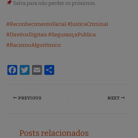
Salva para não perder os próximos.
#ReconhecimentoFacial
#JusticaCriminal
#DireitosDigitais
#SegurançaPublica
#RacismoAlgoritmico
F
T
E
S
a
w
m
h
c
it
ai
ar
e
te
l
e
PREVIOUS
NEXT
b
r
o
o
Posts relacionados