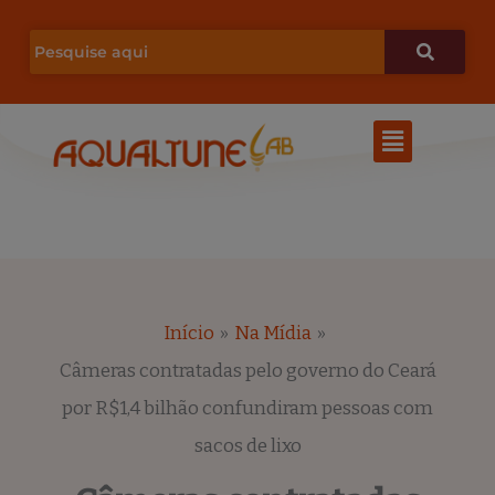
Ir
para
o
Menu
conteúdo
Início
Na Mídia
Câmeras contratadas pelo governo do Ceará
por R$1,4 bilhão confundiram pessoas com
sacos de lixo