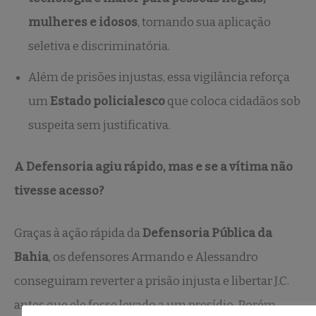
mulheres e idosos
, tornando sua aplicação
seletiva e discriminatória.
Além de prisões injustas, essa vigilância reforça
um
Estado policialesco
que coloca cidadãos sob
suspeita sem justificativa.
A Defensoria agiu rápido, mas e se a vítima não
tivesse acesso?
Graças à ação rápida da
Defensoria Pública da
Bahia
, os defensores Armando e Alessandro
conseguiram reverter a prisão injusta e libertar J.C.
antes que ele fosse levado a um presídio. Porém,