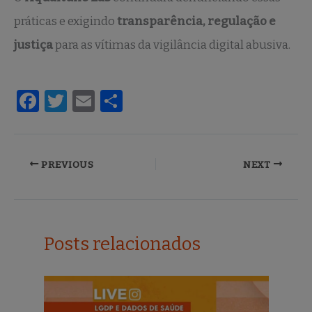
práticas e exigindo
transparência, regulação e
justiça
para as vítimas da vigilância digital abusiva.
F
T
E
S
a
w
m
h
c
it
ai
ar
e
te
l
e
PREVIOUS
NEXT
b
r
o
o
Posts relacionados
k