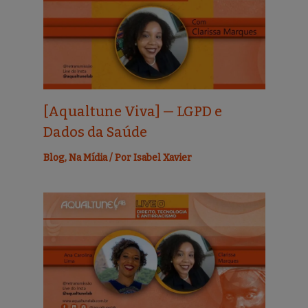
[Aqualtune Viva] — LGPD e
Dados da Saúde
Blog
,
Na Mídia
/ Por
Isabel Xavier