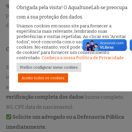
quantos não têm esse mesmo suporte?
Quantos
Obrigada pela visita! O AqualtuneLab se preocupa
permanecem encarcerados injustamente, vítimas
com a sua proteção dos dados.
de uma tecnologia falha e de um sistema racista?
Usamos cookies em nosso site para fornecer a
experiência mais relevante, lembrando suas
preferências e visitas repetidas. Ao clicar em “Aceitar
todos”, você concorda com o uso de TODOS os
cookies. No entanto, você pode visitar "Configurações
Como se proteger de uma abordagem injusta?
de cookies" para fornecer um consentimento
controlado.
Conheça a nossa Política de Privacidade
Se você ou alguém próximo for abordado
Prefiro configurar meus cookies
injustamente por causa do reconhecimento facial,
Aceito todos os cookies
aqui estão alguns passos importantes:
Peça a
verificação completa dos dados
(nome completo,
RG, CPF, data de nascimento).
Solicite um advogado ou a Defensoria Pública
imediatamente.