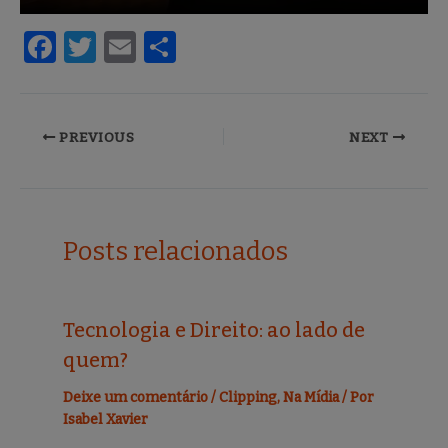
F
T
E
S
a
w
m
h
c
it
ai
ar
e
te
l
e
PREVIOUS
NEXT
b
r
o
o
Posts relacionados
k
Tecnologia e Direito: ao lado de
quem?
Deixe um comentário
/
Clipping
,
Na Mídia
/ Por
Isabel Xavier