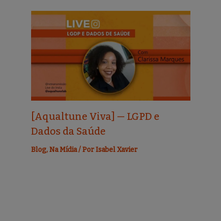
[Aqualtune Viva] — LGPD e
Dados da Saúde
Blog
,
Na Mídia
/ Por
Isabel Xavier