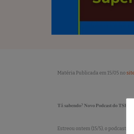
Matéria Publicada em 15/05 no
sit
𝐓á 𝐬𝐚𝐛𝐞𝐧𝐝𝐨? 𝐍𝐨𝐯𝐨 𝐏𝐨𝐝𝐜𝐚𝐬𝐭 𝐝𝐨 𝐓𝐒𝐄 𝐬𝐨
Estreou ontem (15/5), o podcast p