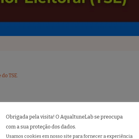
e do TSE
.
𝐫𝐞 𝐄𝐥𝐞𝐢çõ𝐞𝐬 𝐞 𝐅𝐚𝐤𝐞𝐍𝐞𝐰𝐬
Obrigada pela visita! O AqualtuneLab se preocupa
com a sua proteção dos dados.
roduzido pela Coordenadoria de Audiovisual da Secretaria 
Usamos cookies em nosso site para fornecer a experiência