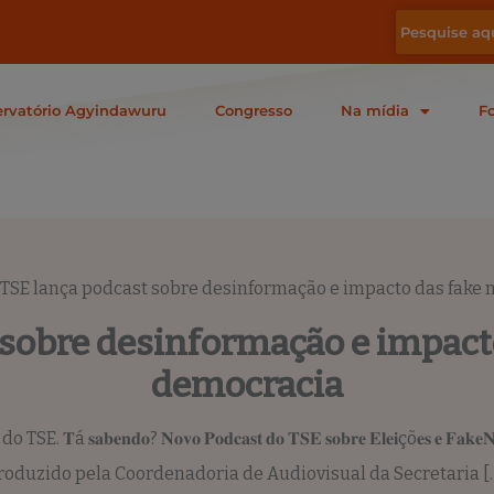
rvatório Agyindawuru
Congresso
Na mídia
F
TSE lança podcast sobre desinformação e impacto das fake
 sobre desinformação e impact
democracia
𝐬𝐚𝐛𝐞𝐧𝐝𝐨? 𝐍𝐨𝐯𝐨 𝐏𝐨𝐝𝐜𝐚𝐬𝐭 𝐝𝐨 𝐓𝐒𝐄 𝐬𝐨𝐛𝐫𝐞 𝐄𝐥𝐞𝐢çõ𝐞𝐬 𝐞 
roduzido pela Coordenadoria de Audiovisual da Secretaria [