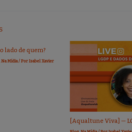
s
ao lado de quem?
,
Na Mídia
/ Por
Isabel Xavier
[Aqualtune Viva] — L
Blog
,
Na Mídia
/ Por
Isabel Xavie