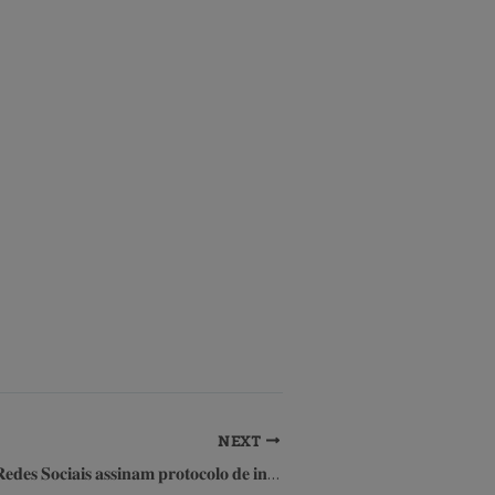
NEXT
​𝐏𝐥𝐚𝐭𝐚𝐟𝐨𝐫𝐦𝐚𝐬 𝐝𝐞 𝐑𝐞𝐝𝐞𝐬 𝐒𝐨𝐜𝐢𝐚𝐢𝐬 𝐚𝐬𝐬𝐢𝐧𝐚𝐦 𝐩𝐫𝐨𝐭𝐨𝐜𝐨𝐥𝐨 𝐝𝐞 𝐢𝐧𝐭𝐞𝐧çõ𝐞𝐬 𝐩𝐚𝐫𝐚 𝐜𝐨𝐧𝐭𝐞𝐫 𝐚𝐬 𝐟𝐚𝐤𝐞𝐧𝐞𝐰𝐬 𝐬𝐨𝐛𝐫𝐞 𝐚 𝐜𝐚𝐥𝐚𝐦𝐢𝐝𝐚𝐝𝐞 𝐧𝐨 𝐑𝐒