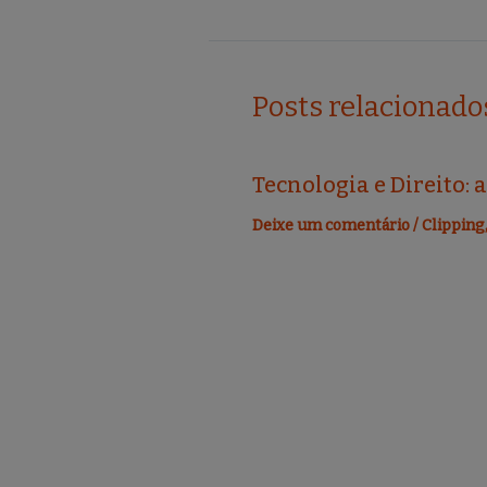
o
o
k
Posts relacionado
Tecnologia e Direito: 
Deixe um comentário
/
Clipping