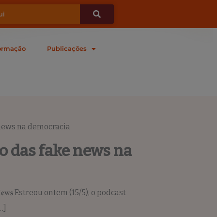
ormação
Publicações
 news na democracia
o das fake news na
𝐅𝐚𝐤𝐞𝐍𝐞𝐰𝐬 Estreou ontem (15/5), o podcast
…]