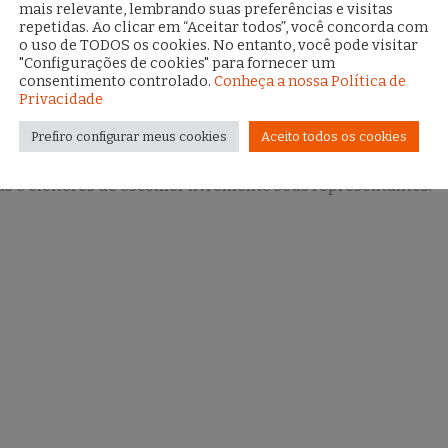
mais relevante, lembrando suas preferências e visitas
m/TSE) “Democracia sob ataque”, publicado nas principais pl
repetidas. Ao clicar em “Aceitar todos”, você concorda com
o uso de TODOS os cookies. No entanto, você pode visitar
"Configurações de cookies" para fornecer um
consentimento controlado.
Conheça a nossa Política de
 projeto foi desenvolvido com o objetivo de se traçar um pa
Privacidade
ao cenário atual de polarização política impulsionada pelo m
Prefiro configurar meus cookies
Aceito todos os cookies
também serão apresentadas medidas adotadas pelo TSE para evi
s e eleitores de escolher livremente seus representantes.