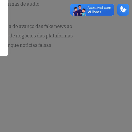
ataformas de áudio.
norama do avanço das fake news ao
odelo de negócios das plataformas
tar que notícias falsas