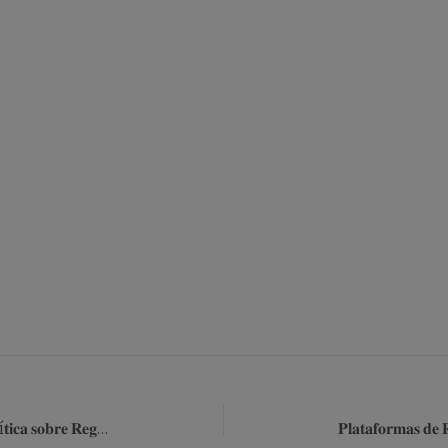
𝐀𝐭𝐢𝐯𝐢𝐬𝐭𝐚𝐬 𝐃𝐢𝐠𝐢𝐭𝐚𝐢𝐬 𝐟𝐚𝐳𝐞𝐦 𝐢𝐧𝐜𝐢𝐝ê𝐧𝐜𝐢𝐚 𝐏𝐨𝐥í𝐭𝐢𝐜𝐚 𝐬𝐨𝐛𝐫𝐞 𝐑𝐞𝐠𝐮𝐥𝐚çã𝐨 𝐝𝐞 𝐈𝐧𝐭𝐞𝐥𝐢𝐠ê𝐧𝐜𝐢𝐚 𝐀𝐫𝐭𝐢𝐟𝐢𝐜𝐢𝐚𝐥 𝐞𝐦 𝐁𝐫𝐚𝐬í𝐥𝐢𝐚