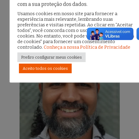
com a sua proteção dos dados.
O Coletivo
/ Por
Isabel Xavier
Usamos cookies em nosso site para fornecer a
experiência mais relevante, lembrando suas
preferências e visitas repetidas. Ao clicar em “Aceitar
todos”, você concorda com o uso de TODOS os
cookies. No entanto, você pode visitar "Configurações
de cookies" para fornecer um consentimento
controlado.
Conheça a nossa Política de Privacidade
Prefiro configurar meus cookies
Aceito todos os cookies