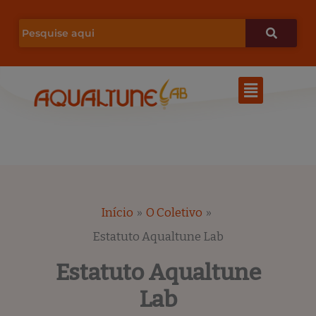
Ir
para
o
Menu
conteúdo
Início
O Coletivo
Estatuto Aqualtune Lab
Estatuto Aqualtune
Lab