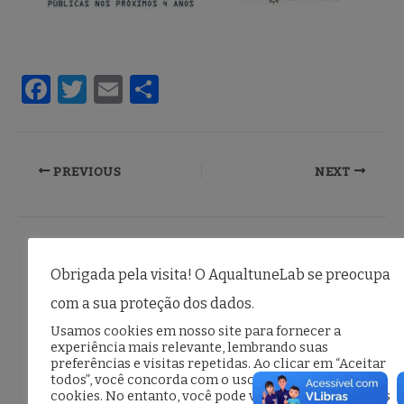
F
T
E
S
a
w
m
h
c
it
ai
ar
e
te
l
e
PREVIOUS
NEXT
b
r
o
o
Posts relacionados
Obrigada pela visita! O AqualtuneLab se preocupa
k
com a sua proteção dos dados.
Usamos cookies em nosso site para fornecer a
experiência mais relevante, lembrando suas
preferências e visitas repetidas. Ao clicar em “Aceitar
todos”, você concorda com o uso de TODOS os
cookies. No entanto, você pode visitar "Configurações