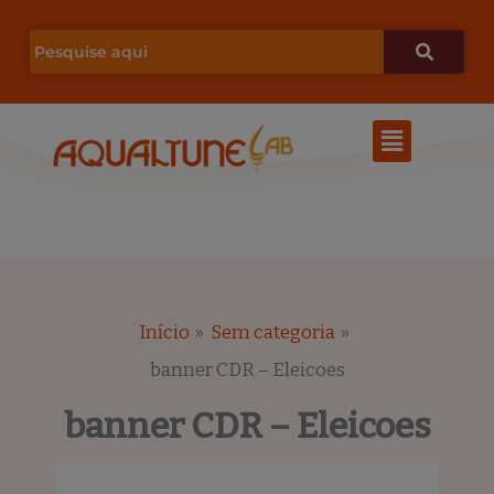
Ir
para
o
Menu
conteúdo
Início
Sem categoria
banner CDR – Eleicoes
banner CDR – Eleicoes