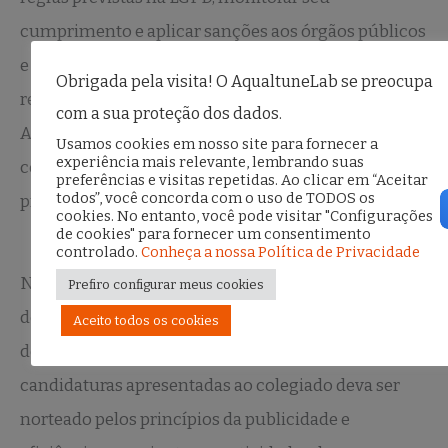
cumprimento e aplicar sanções aos órgãos públicos
e iniciativas privadas de tratamento de dados. A
Obrigada pela visita! O AqualtuneLab se preocupa
recente mudança no desenho institucional da
com a sua proteção dos dados.
ANPD, prevista na Lei Geral, foi tomada sem debate
Usamos cookies em nosso site para fornecer a
experiência mais relevante, lembrando suas
com a sociedade, deixando vários problemas que
preferências e visitas repetidas. Ao clicar em “Aceitar
todos”, você concorda com o uso de TODOS os
precisam ser corrigidos.
cookies. No entanto, você pode visitar "Configurações
de cookies" para fornecer um consentimento
controlado.
Conheça a nossa Política de Privacidade
No que se refere ao Conselho Nacional de Proteção
Prefiro configurar meus cookies
de Dados e da Privacidade (CNPD), seguimos
Aceito todos os cookies
defendendo que o processo de análise das
candidaturas apresentadas ao colegiado deva ser
norteado pelos princípios da publicidade e