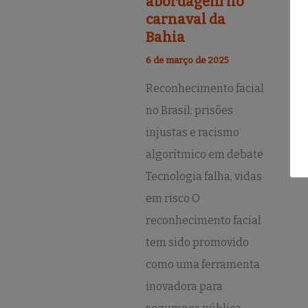
abordagem no
carnaval da
Bahia
6 de março de 2025
Reconhecimento facial
no Brasil: prisões
injustas e racismo
algorítmico em debate
Tecnologia falha, vidas
em risco O
reconhecimento facial
tem sido promovido
como uma ferramenta
inovadora para