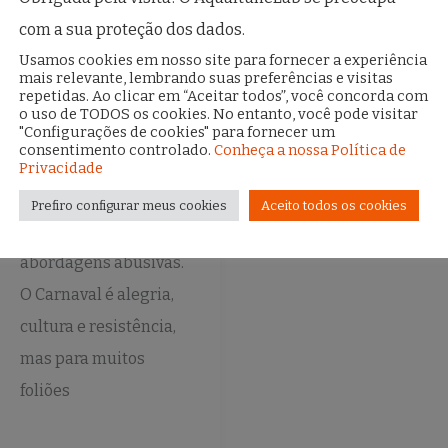
direitos na
avenida!
com a sua proteção dos dados.
Usamos cookies em nosso site para fornecer a experiência
27 de fevereiro de 2025
mais relevante, lembrando suas preferências e visitas
repetidas. Ao clicar em “Aceitar todos”, você concorda com
Como o
o uso de TODOS os cookies. No entanto, você pode visitar
"Configurações de cookies" para fornecer um
reconhecimento facial
consentimento controlado.
Conheça a nossa Política de
pode transformar a
Privacidade
folia em pesadelo – e o
Prefiro configurar meus cookies
Aceito todos os cookies
que fazer diante de
abordagens abusivas.
O Carnaval é alegria,
cultura e resistência,
mas para muitos
foliões