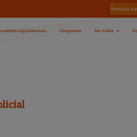
rvatório Agyindawuru
Congresso
Na mídia
F
icial