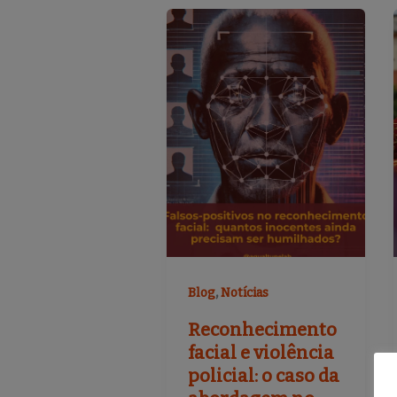
,
Blog
Notícias
Reconhecimento
facial e violência
policial: o caso da