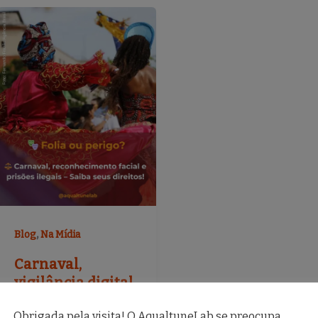
,
Blog
Na Mídia
Carnaval,
vigilância digital
e racismo: seus
Obrigada pela visita! O AqualtuneLab se preocupa