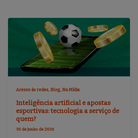
,
,
Acesso às redes
Blog
Na Mídia
Inteligência artificial e apostas
esportivas: tecnologia a serviço de
quem?
30 de junho de 2026