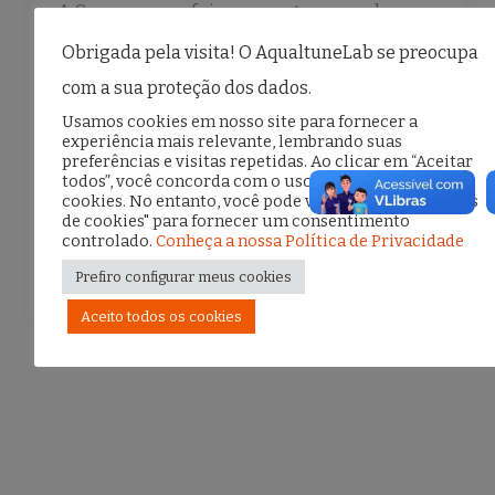
A Copa sempre foi um evento capaz de
mobilizar paixões e, cada vez mais, dinheiro.
Obrigada pela visita! O AqualtuneLab se preocupa
Em 2026, porém, uma novidade entrou em
com a sua proteção dos dados.
Usamos cookies em nosso site para fornecer a
campo junto com os torcedores: a
experiência mais relevante, lembrando suas
inteligência artificial […]
preferências e visitas repetidas. Ao clicar em “Aceitar
todos”, você concorda com o uso de TODOS os
cookies. No entanto, você pode visitar "Configurações
de cookies" para fornecer um consentimento
controlado.
Conheça a nossa Política de Privacidade
F
T
E
S
a
w
m
h
Prefiro configurar meus cookies
c
it
ai
ar
Aceito todos os cookies
e
te
l
e
b
r
o
o