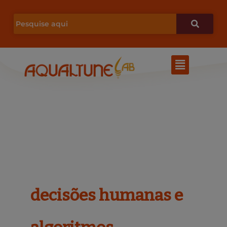
Ir
para
o
Menu
conteúdo
decisões humanas e