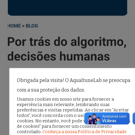
,
,
Blog
Na Mídia
Publicações
Obrigada pela visita! O AqualtuneLab se preocupa
Por trás do algoritmo, decisões
com a sua proteção dos dados.
humanas: artigo de Ana Carolina
Usamos cookies em nosso site para fornecer a
Lima no Brasil 247
experiência mais relevante, lembrando suas
preferências e visitas repetidas. Ao clicar em “Aceitar
8 de junho de 2025
todos”, você concorda com o uso de TODOS os
cookies. No entanto, você pode visitar "Configurações
Publicado em 08 de junho de 2025 A
de cookies" para fornecer um consentimento
controlado.
Conheça a nossa Política de Privacidade
advogada e cofundadora do Aqualtune Lab,