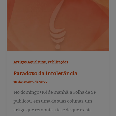
b
r
o
o
k
,
Artigos Aqualtune
Publicações
Paradoxo da Intolerância
18 de janeiro de 2022
No domingo (16) de manhã, a Folha de SP
publicou, em uma de suas colunas, um
artigo que remonta a tese de que exista