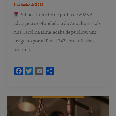
8 de junho de 2025
Publicado em 08 de junho de 2025 A
advogada e cofundadora do Aqualtune Lab,
Ana Carolina Lima, acaba de publicar um
artigo no portal Brasil 247 com reflexões
profundas
F
T
E
S
a
w
m
h
c
it
ai
ar
e
te
l
e
b
r
o