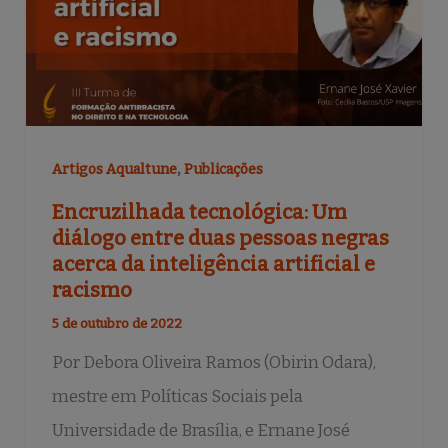
,
Artigos Aqualtune
Publicações
Encruzilhada tecnológica: Um
diálogo entre duas pessoas negras
acerca da inteligência artificial e
racismo
5 de outubro de 2022
Por Debora Oliveira Ramos (Obirin Odara),
mestre em Políticas Sociais pela
Universidade de Brasília, e Ernane José