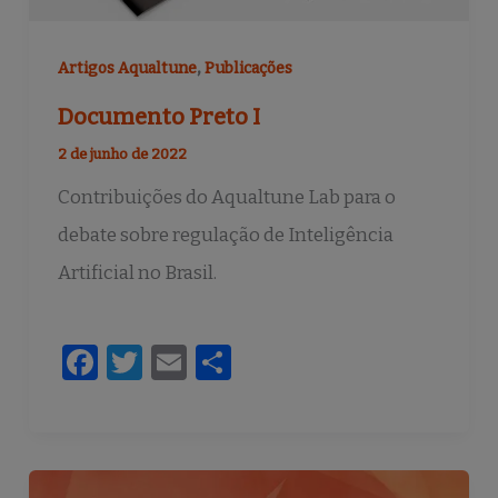
,
Artigos Aqualtune
Publicações
Documento Preto I
2 de junho de 2022
Contribuições do Aqualtune Lab para o
debate sobre regulação de Inteligência
Artificial no Brasil.
F
T
E
S
a
w
m
h
c
it
ai
ar
e
te
l
e