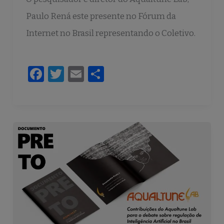
Paulo Rená este presente no Fórum da
Internet no Brasil representando o Coletivo.
F
T
E
S
a
w
m
h
c
it
ai
ar
e
te
l
e
b
r
o
o
k