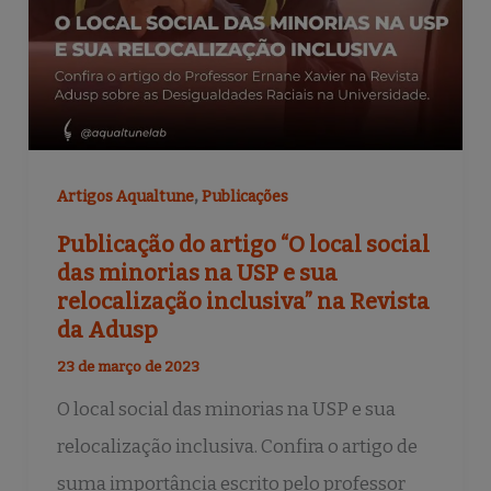
,
Artigos Aqualtune
Publicações
Publicação do artigo “O local social
das minorias na USP e sua
relocalização inclusiva” na Revista
da Adusp
23 de março de 2023
O local social das minorias na USP e sua
relocalização inclusiva. Confira o artigo de
suma importância escrito pelo professor