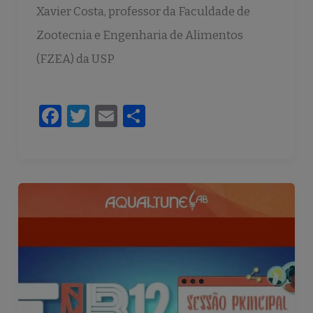
Xavier Costa, professor da Faculdade de
Zootecnia e Engenharia de Alimentos
(FZEA) da USP
F
T
E
S
a
w
m
h
c
it
ai
ar
e
te
l
e
b
r
o
o
k