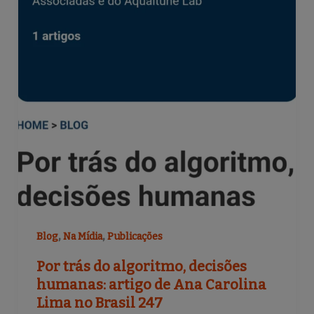
,
,
Blog
Na Mídia
Publicações
Por trás do algoritmo, decisões
humanas: artigo de Ana Carolina
Lima no Brasil 247