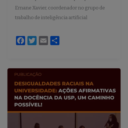
Ernane Xavier, coordenador no grupo de
trabalho de inteligência artificial
F
T
E
S
a
w
m
h
c
it
ai
ar
e
te
l
e
b
r
o
o
k