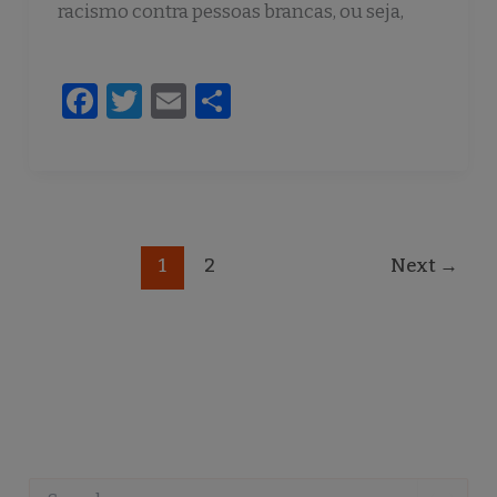
racismo contra pessoas brancas, ou seja,
F
T
E
S
a
w
m
h
c
it
ai
ar
e
te
l
e
b
r
1
2
Next
→
o
o
k