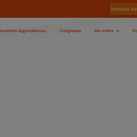
rvatório Agyindawuru
Congresso
Na mídia
F