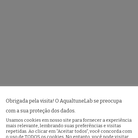
Obrigada pela visita! O AqualtuneLab se preocupa
com a sua proteção dos dados.
Usamos cookies em nosso site para fornecer a experiência
mais relevante, lembrando suas preferências e visitas
repetidas. Ao clicar em “Aceitar todos”, você concorda com
o uso de TODOS os cookies. No entanto, você pode visitar