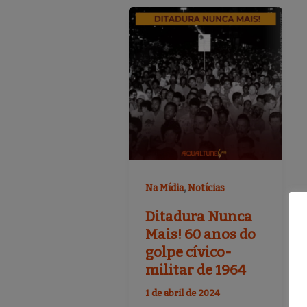
,
Na Mídia
Notícias
Ditadura Nunca
Mais! 60 anos do
golpe cívico-
militar de 1964
1 de abril de 2024