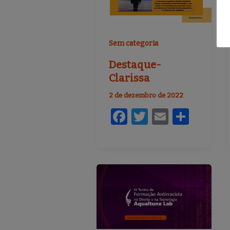
o
k
Sem categoria
Destaque-
Clarissa
2 de dezembro de 2022
F
T
E
S
a
w
m
h
c
it
ai
ar
e
te
l
e
b
r
o
o