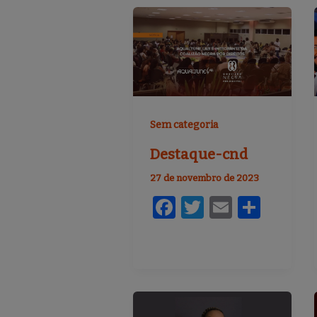
Sem categoria
Destaque-cnd
27 de novembro de 2023
F
T
E
S
a
w
m
h
c
it
ai
ar
e
te
l
e
b
r