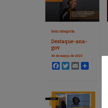
o
o
k
Sem categoria
Destaque-ana-
gov
30 de março de 2023
F
T
E
S
a
w
m
h
c
it
ai
ar
e
te
l
e
b
r
o