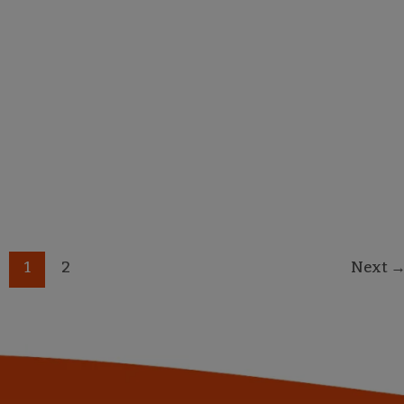
k
1
2
Next