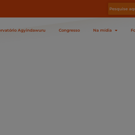
rvatório Agyindawuru
Congresso
Na mídia
F