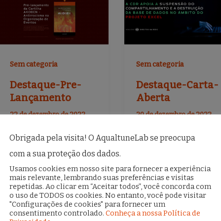
o
o
o
o
k
k
Sem categoria
Sem categoria
Destaque-Pre-
Destaque-Carta-
Lançamento
Aberta
22 de dezembro de 2022
20 de dezembro de 2022
F
T
E
S
F
T
E
Obrigada pela visita! O AqualtuneLab se preocupa
a
w
m
h
a
w
m
com a sua proteção dos dados.
c
it
ai
ar
c
it
ai
a
Usamos cookies em nosso site para fornecer a experiência
e
te
l
e
e
te
l
mais relevante, lembrando suas preferências e visitas
repetidas. Ao clicar em “Aceitar todos”, você concorda com
b
r
b
r
o uso de TODOS os cookies. No entanto, você pode visitar
"Configurações de cookies" para fornecer um
o
o
consentimento controlado.
Conheça a nossa Política de