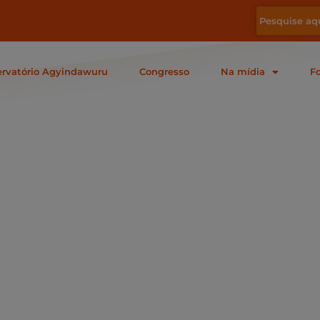
rvatório Agyindawuru
Congresso
Na mídia
F