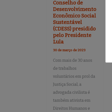
Conselho de
Desenvolvimento
Econômico Social
Sustentável
(CDESS) presidido
pelo Presidente
Lula
30 de março de 2023
Com mais de 30 anos
de trabalhos
voluntários em prol da
Justiça Social, a
advogada civilista é
também ativista em
Direitos Humanos e