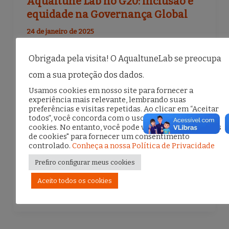
Aqualtune Lab no G20: inclusão e
equidade na Governança Global
24 de janeiro de 2025
Ana Carolina Lima, codiretora do Aqualtune
Obrigada pela visita! O AqualtuneLab se preocupa
Lab, sócia fundadora do Escritório Romana
com a sua proteção dos dados.
& Lima, conselheira do Conselho de
Usamos cookies em nosso site para fornecer a
experiência mais relevante, lembrando suas
Desenvolvimento Econômico, Social e
preferências e visitas repetidas. Ao clicar em “Aceitar
todos”, você concorda com o uso de TODOS os
Sustentável (CDESS) e, foi uma das
cookies. No entanto, você pode visitar "Configurações
de cookies" para fornecer um consentimento
palestrantes convidadas […]
controlado.
Conheça a nossa Política de Privacidade
Prefiro configurar meus cookies
F
T
E
S
Aceito todos os cookies
a
w
m
h
c
it
ai
ar
e
te
l
e