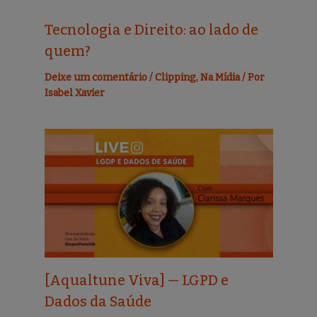
Tecnologia e Direito: ao lado de
quem?
Deixe um comentário
/
Clipping
,
Na Mídia
/ Por
Isabel Xavier
[Aqualtune Viva] — LGPD e
Dados da Saúde