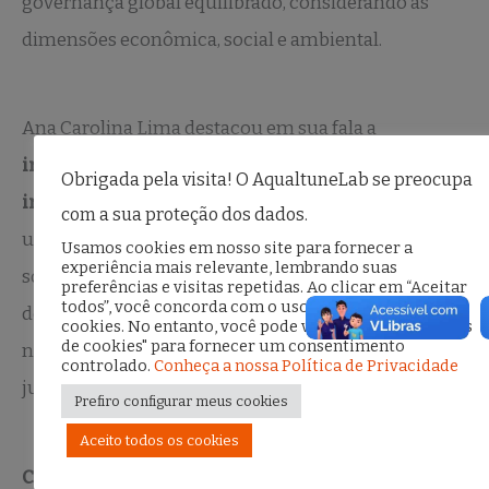
governança global equilibrado, considerando as
dimensões econômica, social e ambiental.
Ana Carolina Lima destacou em sua fala a
importância da inclusão de mulheres negras e
Obrigada pela visita! O AqualtuneLab se preocupa
indígenas
nesses espaços de decisão. Segundo ela,
com a sua proteção dos dados.
um desenvolvimento verdadeiramente sustentável
Usamos cookies em nosso site para fornecer a
experiência mais relevante, lembrando suas
só será possível com a efetiva representatividade
preferências e visitas repetidas. Ao clicar em “Aceitar
todos”, você concorda com o uso de TODOS os
desses grupos, que desempenham papéis essenciais
cookies. No entanto, você pode visitar "Configurações
de cookies" para fornecer um consentimento
na sociedade e na construção de soluções mais
controlado.
Conheça a nossa Política de Privacidade
justas e igualitárias.
Prefiro configurar meus cookies
Aceito todos os cookies
Compromisso com a diversidade e a inclusão