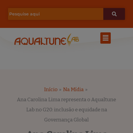
Ir
para
o
Menu
conteúdo
Início
Na Mídia
Ana Carolina Lima representa o Aqualtune
Lab no G20: inclusão e equidade na
Governança Global