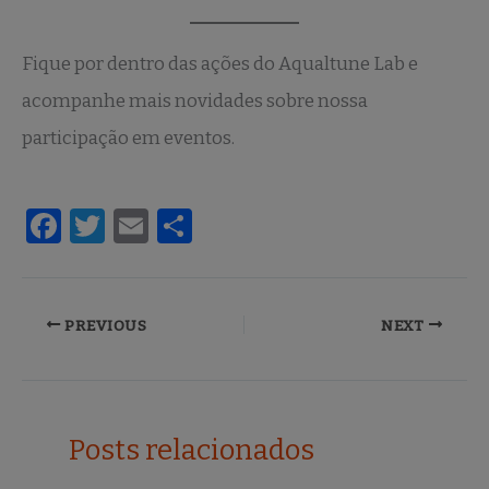
Fique por dentro das ações do Aqualtune Lab e
acompanhe mais novidades sobre nossa
participação em eventos.
F
T
E
S
a
w
m
h
c
it
ai
ar
e
te
l
e
PREVIOUS
NEXT
b
r
o
o
Posts relacionados
k