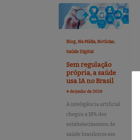
,
,
,
Blog
Na Mídia
Notícias
Saúde Digital
Sem regulação
própria, a saúde
usa IA no Brasil
4 de junho de 2026
A inteligência artificial
chegou a 18% dos
estabelecimentos de
saúde brasileiros em