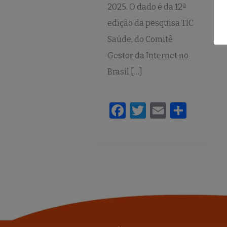
2025. O dado é da 12ª
edição da pesquisa TIC
Saúde, do Comitê
Gestor da Internet no
Brasil […]
F
T
E
S
a
w
m
h
c
it
ai
ar
e
te
l
e
b
r
o
o
k