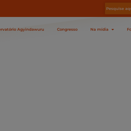
rvatório Agyindawuru
Congresso
Na mídia
F