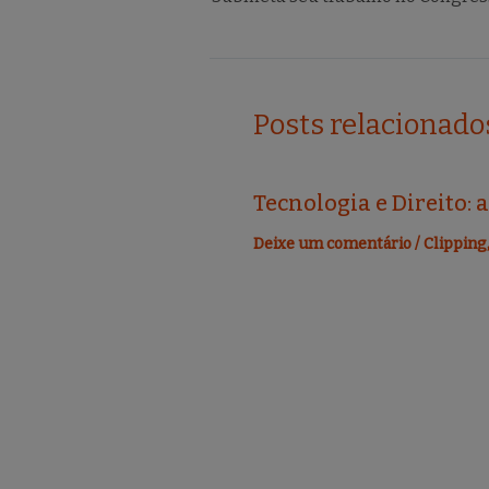
b
r
o
o
k
Posts relacionado
Tecnologia e Direito: 
Deixe um comentário
/
Clipping