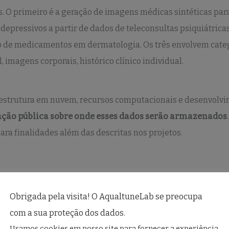
os. O primeiro é a geração de imagens médicas sintéticas par
depressivos a partir de dados de teleconsultas psiquiátricas 
ão de medicamentos em dermatologia. Os três envolvem cate
, imagens corporais, histórico clínico individual.
aestrutura em nuvem, recursos computacionais e desenvolvi
ção pública sobre onde esses dados serão armazenados
para finalidades além das descritas nos projetos.
Obrigada pela visita! O AqualtuneLab se preocupa
ão de Dados, mas não tem legislação específica para o uso d
com a sua proteção dos dados.
utoridade responsável pela fiscalização, existe desde 2020 e 
Usamos cookies em nosso site para fornecer a experiência