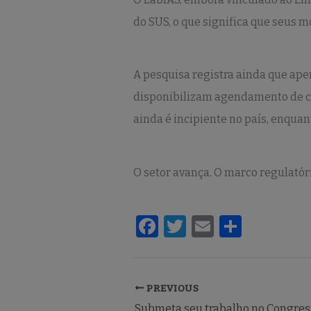
do SUS, o que significa que seus 
A pesquisa registra ainda que ap
disponibilizam agendamento de con
ainda é incipiente no país, enqua
O setor avança. O marco regulatór
F
T
E
S
a
w
m
h
c
it
ai
ar
e
te
l
e
PREVIOUS