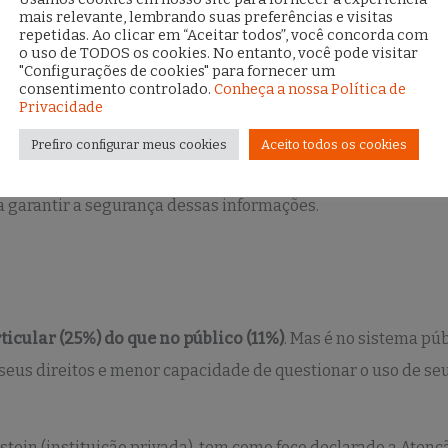
mais relevante, lembrando suas preferências e visitas
repetidas. Ao clicar em “Aceitar todos”, você concorda com
o uso de TODOS os cookies. No entanto, você pode visitar
"Configurações de cookies" para fornecer um
alizados no Brasil: desafios de governança, dados e desigua
consentimento controlado.
Conheça a nossa Política de
Privacidade
ta que 51% dos gestores de grandes hospitais relatam limit
Prefiro configurar meus cookies
Aceito todos os cookies
oção de IA. Isso sugere que parte das instituições que já ad
a garantir a segurança dessas informações.
icular (25%) do que no público (11%)
. Mas é no sistema pú
eus direitos e menor capacidade de questionar o uso de se
tein (instituição privada), tem como foco declarado a Atenç