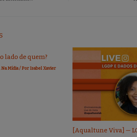
s
ao lado de quem?
,
Na Mídia
/ Por
Isabel Xavier
[Aqualtune Viva] — L