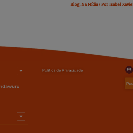
Blog
,
Na Mídia
/ Por
Isabel Xavie
I
n
Política de Privacidade
s
t
a
g
indawuru
r
a
m