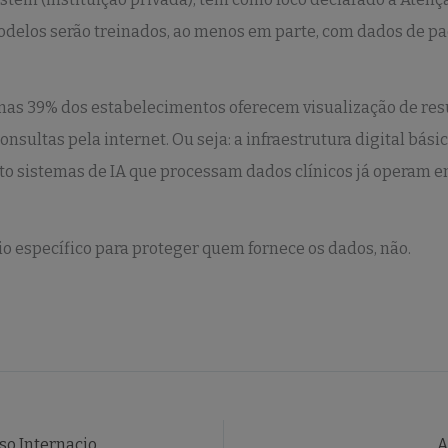
modelos serão treinados, ao menos em parte, com dados de pa
enas 39% dos estabelecimentos oferecem visualização de res
sultas pela internet. Ou seja: a infraestrutura digital bás
nto sistemas de IA que processam dados clínicos já operam e
io específico para proteger quem fornece os dados, não.
Submeta seu trabalho no Congresso Internacional Umoja até 2/6
A