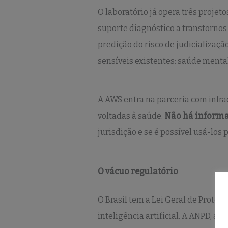
O laboratório já opera três projet
suporte diagnóstico a transtornos 
predição do risco de judicializaç
sensíveis existentes: saúde mental
A AWS entra na parceria com infr
voltadas à saúde.
Não há informa
jurisdição e se é possível usá-los 
O vácuo regulatório
O Brasil tem a Lei Geral de Proteç
inteligência artificial. A ANPD, a