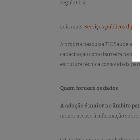
regulatória.
Leia mais:
Serviços públicos digit
A própria pesquisa TIC Saúde apon
capacitação como barreira para ad
estrutura técnica consolidada par
Quem fornece os dados
A adoção é maior no âmbito part
menor acesso à informação sobre s
O LabIAS, embora vinculado ao Eins