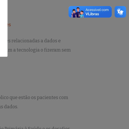
ldades
ações relacionadas a dados e
otaram a tecnologia o fizeram sem
blico que estão os pacientes com
us dados.
ão Primária à Saúde e os desafios