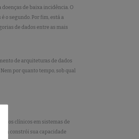
a doenças de baixa incidência. O
é o segundo. Por fim, está a
gorias de dados entre as mais
mento de arquiteturas de dados
. Nem por quanto tempo, sob qual
e dados clínicos em sistemas de
ainda constrói sua capacidade