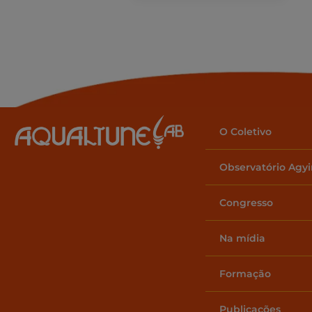
c
it
ai
ar
e
te
l
e
b
r
o
o
k
O Coletivo
Observatório Agy
Congresso
Na mídia
Formação
Publicações