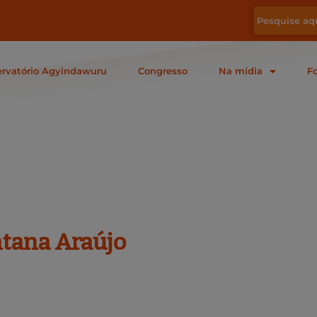
rvatório Agyindawuru
Congresso
Na mídia
F
ntana Araújo