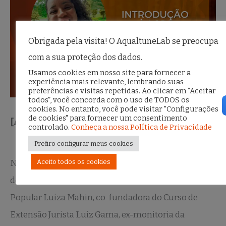
Obrigada pela visita! O AqualtuneLab se preocupa
com a sua proteção dos dados.
Usamos cookies em nosso site para fornecer a
experiência mais relevante, lembrando suas
preferências e visitas repetidas. Ao clicar em “Aceitar
todos”, você concorda com o uso de TODOS os
cookies. No entanto, você pode visitar "Configurações
de cookies" para fornecer um consentimento
[Aula 02] – Evolução e Introdução à LGPD
controlado.
Conheça a nossa Política de Privacidade
Prefiro configurar meus cookies
Aceito todos os cookies
Natane da Silva Santos Mulher preta, co-fundadora
do Núcleo de Assessoria Jurídica Universitária
Popular Luiza Mahin, co-fundadora do Curso de
Extensão Jurista Luiz Gama, ex-monitoria da