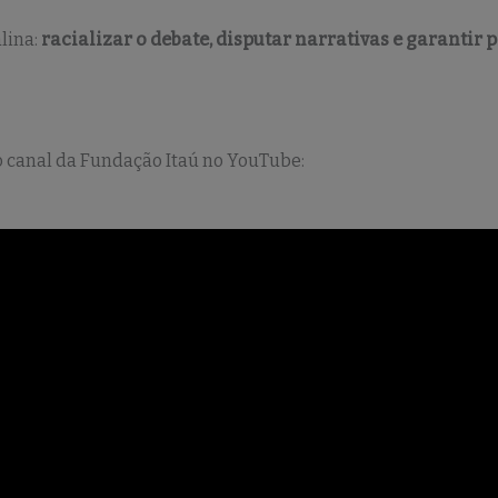
alina:
racializar o debate, disputar narrativas e garantir 
o canal da Fundação Itaú no YouTube: