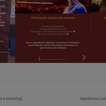
Live | Racismo Algorítmico: quando a tecnologia reforça preconceitos