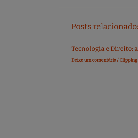
o
o
k
Posts relacionado
Tecnologia e Direito: 
Deixe um comentário
/
Clipping