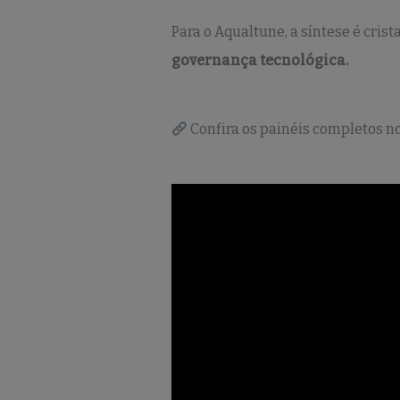
Para o Aqualtune, a síntese é crist
governança tecnológica.
Confira os painéis completos n