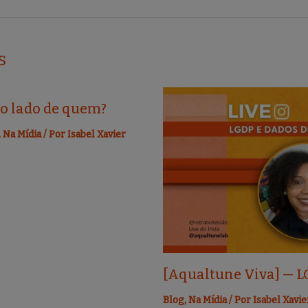
s
ao lado de quem?
,
Na Mídia
/ Por
Isabel Xavier
[Aqualtune Viva] — L
Blog
,
Na Mídia
/ Por
Isabel Xavie