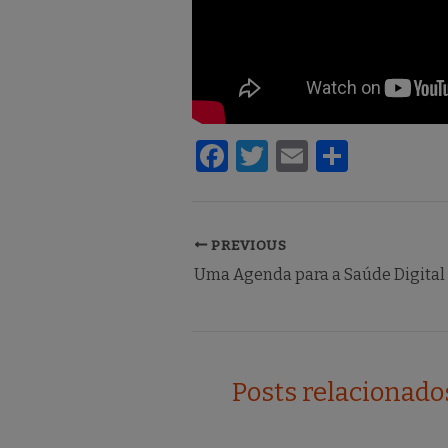
F
T
E
S
a
w
m
h
c
it
ai
ar
e
te
l
e
PREVIOUS
Uma Agenda para a Saúde Digital
b
r
o
o
k
Posts relacionado