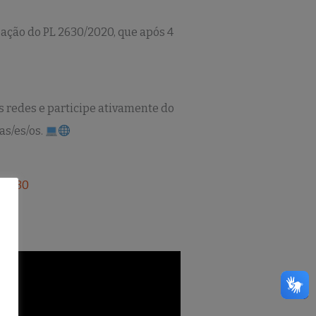
zação do PL 2630/2020, que após 4
s redes e participe ativamente do
as/es/os.
l2630