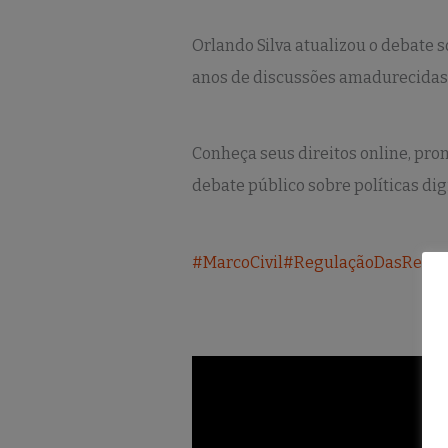
Orlando Silva atualizou o debate 
anos de discussões amadurecidas, 
Conheça seus direitos online, pro
debate público sobre políticas dig
#MarcoCivil
#RegulaçãoDasRede