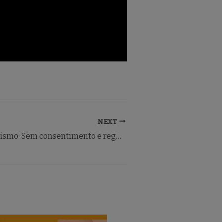
NEXT
Mangue Jornalismo: Sem consentimento e regulamentação adequada, população sergipana vive sob a vigilância de um sistema de reconhecimento facial marcado pelo racismo