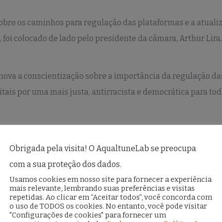
sobre os caminhos para regulação das plataformas e a atuali
foi colocado de lado pelo presidente da câmara, Arthur Lira.
mova a conscientização sobre a importância da regulação da
itais por uma mais justa, antirracista e democrática para tod
s
#InternetSegura
#DemocraciaDigital
#aqualtunelab
#cdr
#p
Obrigada pela visita! O AqualtuneLab se preocupa
com a sua proteção dos dados.
Usamos cookies em nosso site para fornecer a experiência
mais relevante, lembrando suas preferências e visitas
repetidas. Ao clicar em “Aceitar todos”, você concorda com
o uso de TODOS os cookies. No entanto, você pode visitar
"Configurações de cookies" para fornecer um