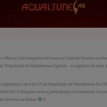
4, o Marco Civil completou 10 anos e a Coalizão Direitos na R
o “Regulação de Plataformas Digitais – A urgência de uma a
do Aqualtune Lab e do GT de Regulação de Plataformas da C
 DIRACOM. O Simpósio teve a participação do Deputado Orlando
ão Direitos na Redes.