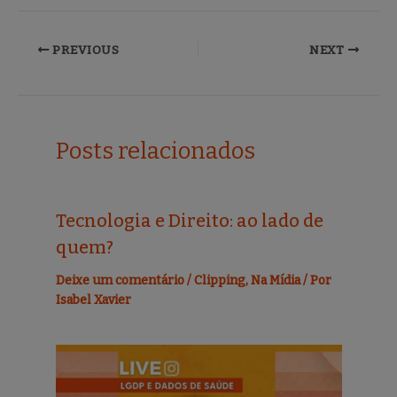
c
it
ai
ar
e
te
l
e
PREVIOUS
NEXT
b
r
o
o
Posts relacionados
k
Tecnologia e Direito: ao lado de
quem?
Deixe um comentário
/
Clipping
,
Na Mídia
/ Por
Isabel Xavier