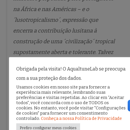
na África e nas Américas – e o
´lusotropicalismo´, expressão que
encerra a contribuição lusitana à
construção de uma ´civilização´ tropical
supostamente aberta e tolerante. Talvez
do tipo daquela por eles edificada em
Obrigada pela visita! O AqualtuneLab se preocupa
Angola, Moçambique e Guiné-Bissau,
com a sua proteção dos dados.
quando a humilhação e a tortura foram
Usamos cookies em nosso site para fornecer a
experiência mais relevante, lembrando suas
amplamente usadas como formas de
preferências e visitas repetidas. Ao clicar em “Aceitar
todos”, você concorda com o uso de TODOS os
manter a dominação física e psicológica
cookies. No entanto, você pode visitar "Configurações
de cookies" para fornecer um consentimento
de europeus sobre africanos.
controlado.
Conheça a nossa Política de Privacidade
Prefiro configurar meus cookies