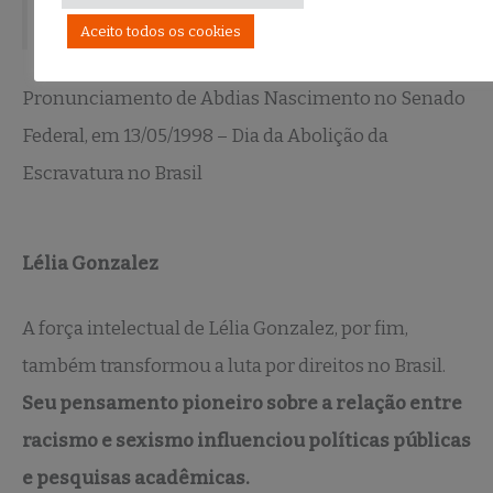
Aceito todos os cookies
Pronunciamento de Abdias Nascimento no Senado
Federal, em 13/05/1998 – Dia da Abolição da
Escravatura no Brasil
Lélia Gonzalez
A força intelectual de Lélia Gonzalez, por fim,
também transformou a luta por direitos no Brasil.
Seu pensamento pioneiro sobre a relação entre
racismo e sexismo influenciou políticas públicas
e pesquisas acadêmicas.