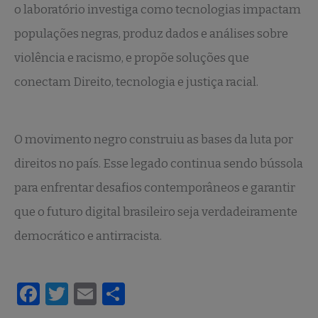
o laboratório investiga como tecnologias impactam
populações negras, produz dados e análises sobre
violência e racismo, e propõe soluções que
conectam Direito, tecnologia e justiça racial.
O movimento negro construiu as bases da luta por
direitos no país. Esse legado continua sendo bússola
para enfrentar desafios contemporâneos e garantir
que o futuro digital brasileiro seja verdadeiramente
democrático e antirracista.
F
T
E
S
a
w
m
h