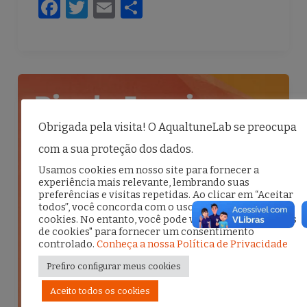
F
T
E
S
a
w
m
h
c
it
ai
ar
e
te
l
e
b
r
o
Obrigada pela visita! O AqualtuneLab se preocupa
o
com a sua proteção dos dados.
k
Usamos cookies em nosso site para fornecer a
experiência mais relevante, lembrando suas
preferências e visitas repetidas. Ao clicar em “Aceitar
todos”, você concorda com o uso de TODOS os
cookies. No entanto, você pode visitar "Configurações
de cookies" para fornecer um consentimento
controlado.
Conheça a nossa Política de Privacidade
Prefiro configurar meus cookies
Aceito todos os cookies