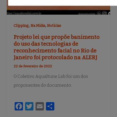
,
,
Clipping
Na Mídia
Notícias
Projeto lei que propõe banimento
do uso das tecnologias de
reconhecimento facial no Rio de
Janeiro foi protocolado na ALERJ
22 de fevereiro de 2022
O Coletivo Aqualtune Lab foi um dos
proponentes do documento.
F
T
E
S
a
w
m
h