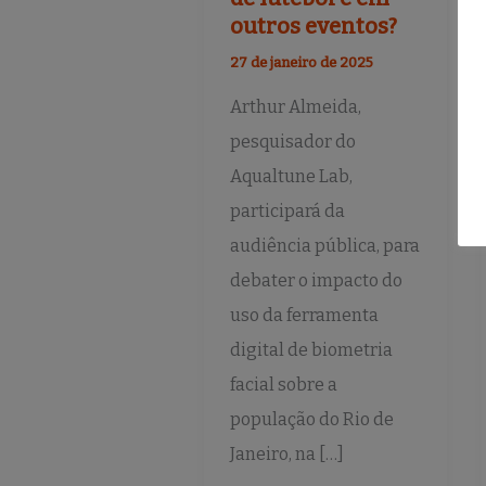
outros eventos?
27 de janeiro de 2025
Arthur Almeida,
pesquisador do
Aqualtune Lab,
participará da
audiência pública, para
debater o impacto do
uso da ferramenta
digital de biometria
facial sobre a
população do Rio de
Janeiro, na […]