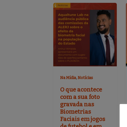
,
Na Mídia
Notícias
O que acontece
com a sua foto
gravada nas
Biometrias
Faciais em jogos
de futebol e em