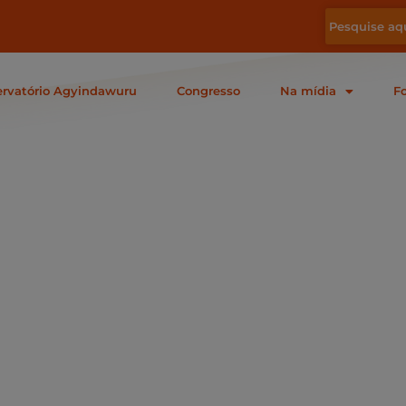
rvatório Agyindawuru
Congresso
Na mídia
F