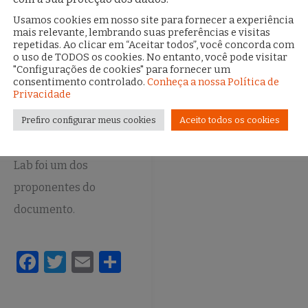
tecnologias de
reconhecimento
Usamos cookies em nosso site para fornecer a experiência
mais relevante, lembrando suas preferências e visitas
facial no Rio de
repetidas. Ao clicar em “Aceitar todos”, você concorda com
Janeiro foi
o uso de TODOS os cookies. No entanto, você pode visitar
"Configurações de cookies" para fornecer um
protocolado na
consentimento controlado.
Conheça a nossa Política de
ALERJ
Privacidade
22 de fevereiro de 2022
Prefiro configurar meus cookies
Aceito todos os cookies
O Coletivo Aqualtune
Lab foi um dos
proponentes do
documento.
F
T
E
S
a
w
m
h
c
it
ai
ar