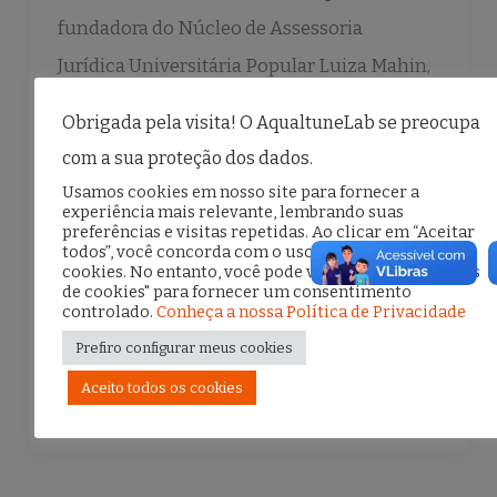
fundadora do Núcleo de Assessoria
Jurídica Universitária Popular Luiza Mahin,
co-fundadora do Curso de Extensão Jurista
Obrigada pela visita! O AqualtuneLab se preocupa
Luiz Gama, ex-monitoria da Associação
com a sua proteção dos dados.
Brasileira de Propriedade Intelectual e da
Usamos cookies em nosso site para fornecer a
experiência mais relevante, lembrando suas
Data Privacy Brasil, Integrante do
preferências e visitas repetidas. Ao clicar em “Aceitar
todos”, você concorda com o uso de TODOS os
AqualtuneLab, graduanda e pesquisadora
cookies. No entanto, você pode visitar "Configurações
de Direitos e Novas Tecnologias da UFRJ.
de cookies" para fornecer um consentimento
controlado.
Conheça a nossa Política de Privacidade
Prefiro configurar meus cookies
F
T
E
S
Aceito todos os cookies
a
w
m
h
c
it
ai
ar
e
te
l
e