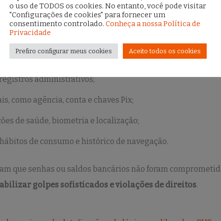
o uso de TODOS os cookies. No entanto, você pode visitar
"Configurações de cookies" para fornecer um
os de dados mais frequentemente expostos:
consentimento controlado.
Conheça a nossa Política de
Privacidade
Prefiro configurar meus cookies
Aceito todos os cookies
ne;
egistros administrativos;
s, como agência, conta e chaves Pix;
ões de saúde, biometria e localização;
ábitos de consumo e histórico de navegação.
m que senhas ou saldos bancários não foram comprometid
iabilizar golpes sofisticados e violações de direitos
.