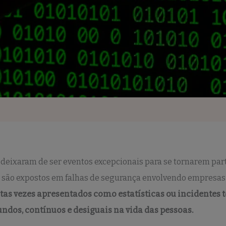
eixaram de ser eventos excepcionais para se tornarem parte
s são expostos em falhas de segurança envolvendo empresas 
s vezes apresentados como estatísticas ou incidentes t
dos, contínuos e desiguais na vida das pessoas.