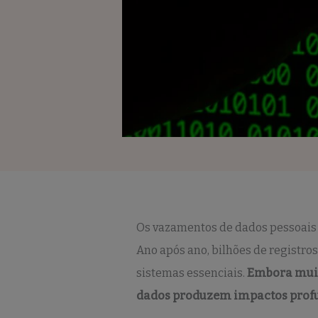
Os vazamentos de dados pessoais d
Ano após ano, bilhões de registro
sistemas essenciais.
Embora muita
dados produzem impactos profun