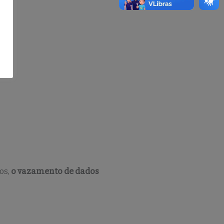
os,
o vazamento de dados