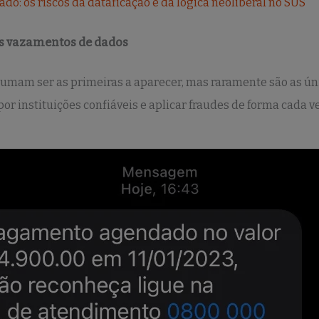
do: os riscos da dataficação e da lógica neoliberal no SUS
os vazamentos de dados
umam ser as primeiras a aparecer, mas raramente são as ún
r instituições confiáveis e aplicar fraudes de forma cada v