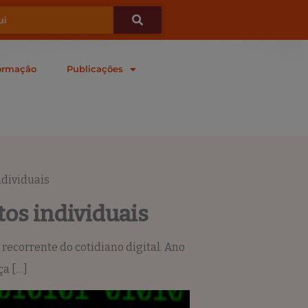
ormação
Publicações
ndividuais
os individuais
ecorrente do cotidiano digital. Ano
ça […]