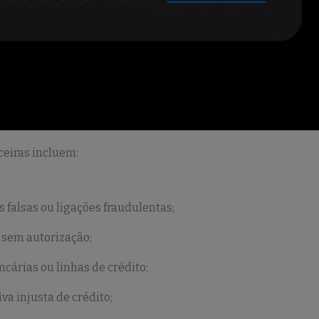
eiras incluem:
 falsas ou ligações fraudulentas;
 sem autorização;
cárias ou linhas de crédito;
a injusta de crédito;