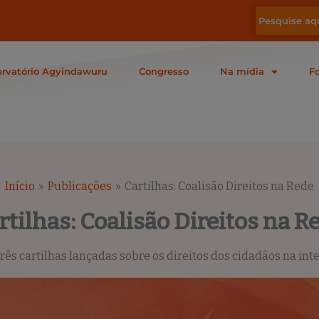
rvatório Agyindawuru
Congresso
Na mídia
F
Início
Publicações
Cartilhas: Coalisão Direitos na Rede
rtilhas: Coalisão Direitos na R
três cartilhas lançadas sobre os direitos dos cidadãos na inte