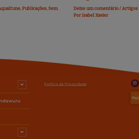
Aqualtune
,
Publicações
,
Sem
Deixe um comentário
/
Artigos
Por
Isabel Xavier
I
n
Política de Privacidade
s
t
a
g
indawuru
r
a
m