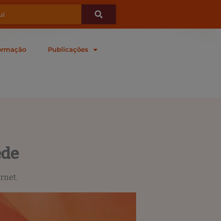
ormação
Publicações
ede
rnet.