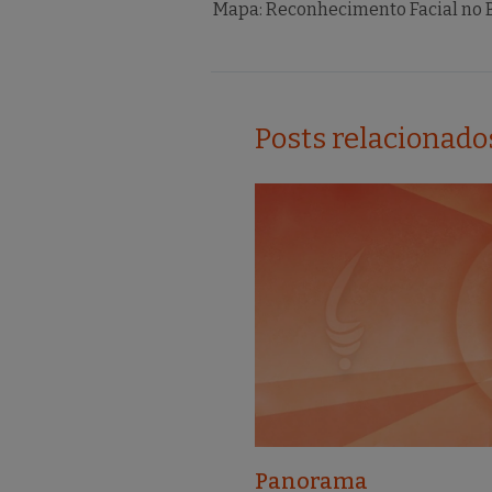
Mapa: Reconhecimento Facial no B
b
r
o
o
k
Posts relacionado
Panorama