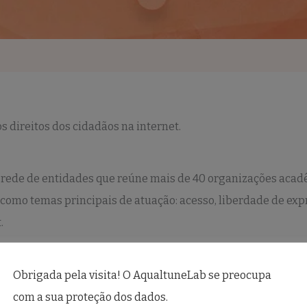
os direitos dos cidadãos na internet.
rede de entidades que reúne mais de 40 organizações acadê
o como temas principais de atuação: acesso, liberdade de ex
.
leições e Internet, A Importância Social e Econômica da Cri
Obrigada pela visita! O AqualtuneLab se preocupa
o Civil na Internet.
com a sua proteção dos dados.